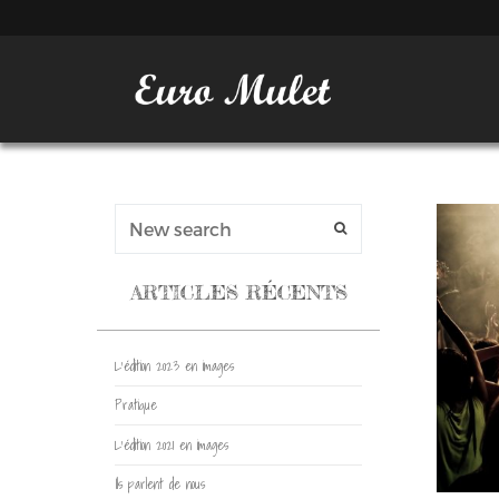
ARTICLES RÉCENTS
L’édition 2023 en images
Pratique
L’édition 2021 en images
Ils parlent de nous