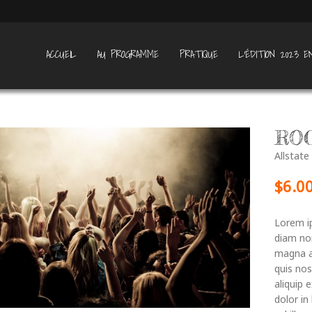
ACCUEIL
AU PROGRAMME
PRATIQUE
L’ÉDITION 2023 E
ROC
Allstate
$
6.0
Lorem ip
diam no
magna a
quis nos
aliquip
dolor in