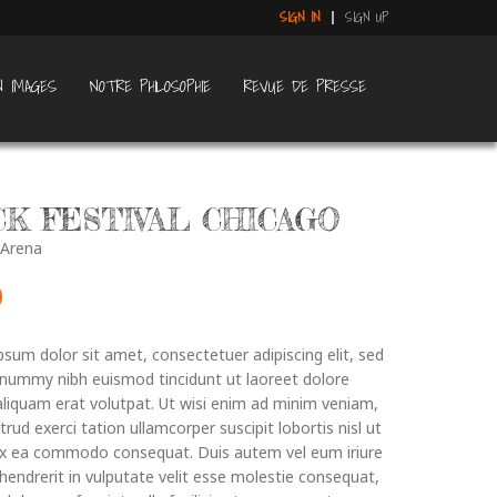
SIGN IN
SIGN UP
N IMAGES
NOTRE PHILOSOPHIE
REVUE DE PRESSE
K FESTIVAL CHICAGO
 Arena
0
sum dolor sit amet, consectetuer adipiscing elit, sed
nummy nibh euismod tincidunt ut laoreet dolore
liquam erat volutpat. Ut wisi enim ad minim veniam,
trud exerci tation ullamcorper suscipit lobortis nisl ut
 ex ea commodo consequat. Duis autem vel eum iriure
 hendrerit in vulputate velit esse molestie consequat,