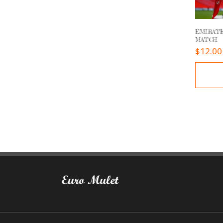
EMIRATE
MATCH
$
12.00