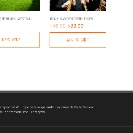
LUBBERS ANNUAL
RIGA SAXOPHONE DAYS
$
48.00
$
33.00
READ MORE
ADD TO CART
ampionnat d'Europe de la coupe mulet - Journées de l'autodérision
de l'anticonformisme. Let'm grow !