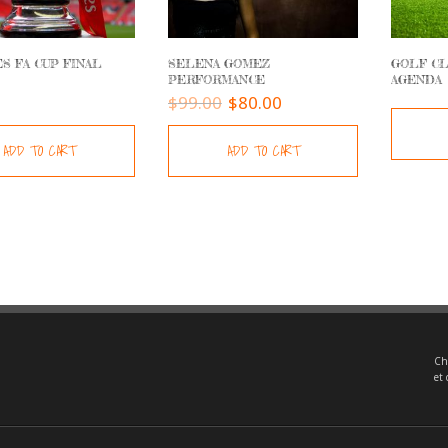
S FA CUP FINAL
SELENA GOMEZ
GOLF C
PERFORMANCE
AGENDA
$
99.00
$
80.00
ADD TO CART
ADD TO CART
Ch
et 