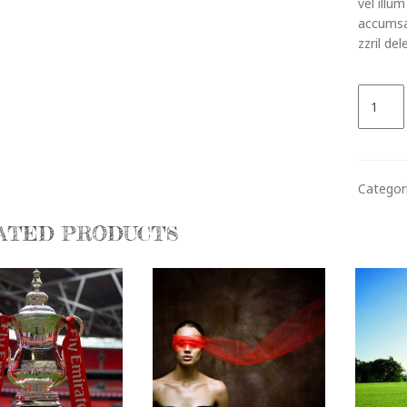
vel illum
accumsan
zzril del
Rock
Festival
Chicago
quantity
Categor
ATED PRODUCTS