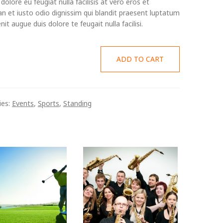
 dolore eu feugiat nulla facilisis at vero eros et
 et iusto odio dignissim qui blandit praesent luptatum
enit augue duis dolore te feugait nulla facilisi.
ADD TO CART
ies:
Events
,
Sports
,
Standing